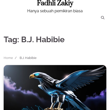
Fadhli Zakiy
Skip
to
Hanya sebuah pemikiran biasa
content
Tag:
B.J. Habibie
Home
B.J. Habibie