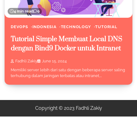
4 min read
0
DEVOPS
INDONESIA
TECHNOLOGY
TUTORIAL
Tutorial Simple Membuat Local DNS
dengan Bind9 Docker untuk Intranet
Fadhli Zakiy
June 15, 2024
Memiliki server lebih dari satu dengan beberapa server saling
terhubung dalam jaringan terbatas atau intranet,…