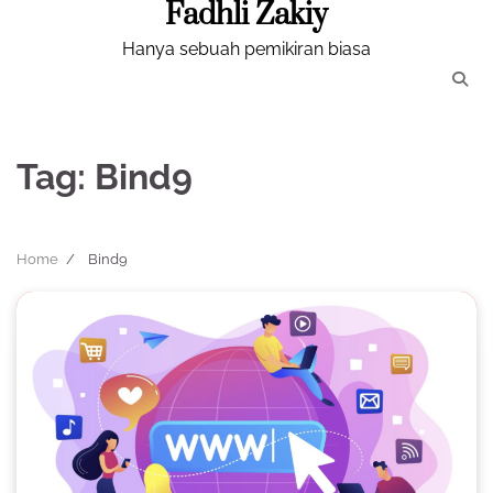
Fadhli Zakiy
Skip
to
Hanya sebuah pemikiran biasa
content
Tag:
Bind9
Home
Bind9