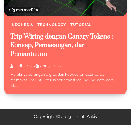
3 min read
0
INDONESIA
TECHNOLOGY
TUTORIAL
Trip Wiring dengan Canary Tokens :
Konsep, Pemasangan, dan
Pemantauan
Fadhli Zakiy
April 5, 2024
Maraknya serangan digital dan kebocoran data kerap
memaksa kita untuk terus berinovasi melindungi data-data
kita…