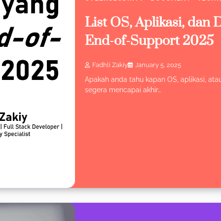
List OS, Aplikasi, dan
End-of-Support 2025
Fadhli Zakiy
January 5, 2025
Apakah anda tahu kapan OS, aplikasi, at
segera mencapai akhir…