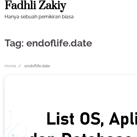
Fadhli Zakiy
Skip
to
Hanya sebuah pemikiran biasa
content
Tag:
endoflife.date
Home
endoflife.date