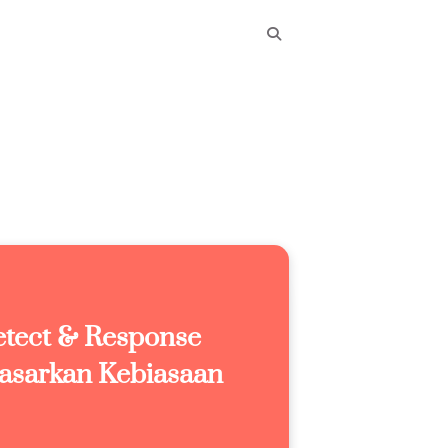
tect & Response
dasarkan Kebiasaan