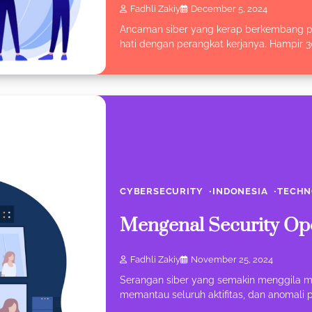
Fadhli Zakiy
December 5, 2024
Ancaman siber yang kerap berkembang pe
hati dengan perangkat kerjanya. Hampir 3
CYBERSECURITY
INDONESIA
TECHN
Mengenal Security Op
Fadhli Zakiy
November 25, 2024
Serangan siber yang semakin menggila m
memantau seluruh aktifitas, dan anomali 