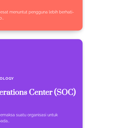
sat menuntut pengguna lebih berhati-
0…
OLOGY
erations Center (SOC)
emaksa suatu organisasi untuk
pada…