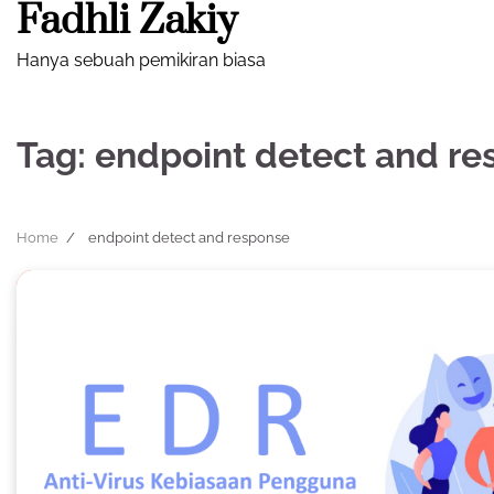
Fadhli Zakiy
Skip
to
Hanya sebuah pemikiran biasa
content
Tag:
endpoint detect and re
Home
endpoint detect and response