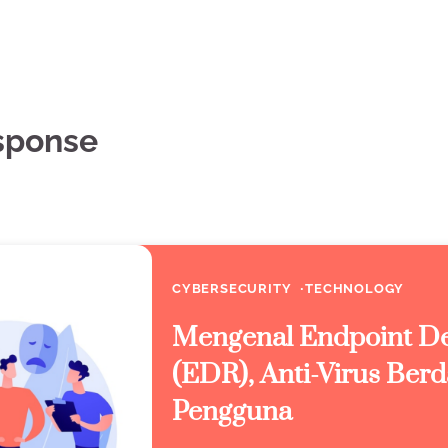
sponse
CYBERSECURITY
TECHNOLOGY
Mengenal Endpoint De
(EDR), Anti-Virus Ber
Pengguna