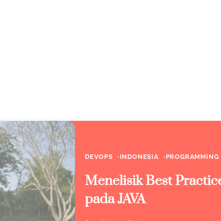
DEVOPS
INDONESIA
PROGRAMMING
Menelisik Best Practic
pada JAVA