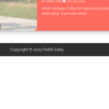
Fadhli Zakiy
July 25, 2024
Istilah Garbage Collector bagi para pro
tidak asing. Saat suatu kode…