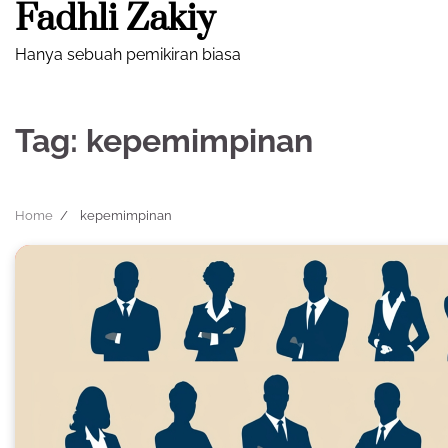
Fadhli Zakiy
Skip
to
Hanya sebuah pemikiran biasa
content
Tag:
kepemimpinan
Home
kepemimpinan