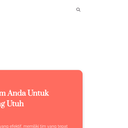
im Anda Untuk
ng Utuh
ng efektif, memiliki tim yang tepat