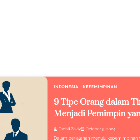
INDONESIA
KEPEMIMPINAN
9 Tipe Orang dalam T
Menjadi Pemimpin ya
Fadhli Zakiy
October 5, 2024
Dalam perjalanan menuju kepemimpinan ya