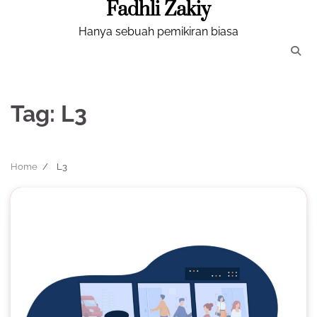
Fadhli Zakiy
Skip
to
Hanya sebuah pemikiran biasa
content
Tag:
L3
Home
L3