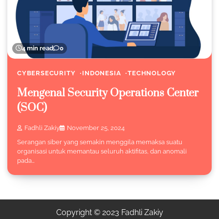
4 min read
0
CYBERSECURITY
INDONESIA
TECHNOLOGY
Mengenal Security Operations Center
(SOC)
Fadhli Zakiy
November 25, 2024
Serangan siber yang semakin menggila memaksa suatu
organisasi untuk memantau seluruh aktifitas, dan anomali
pada…