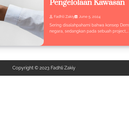
Pengelolaan Kawasan
Fadhli Zakiy
June 5, 2024
Sering disalahpahami bahwa konsep Demok
negara, sedangkan pada sebuah project,…