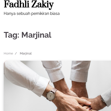
Fadhli Zakiy
Skip
to
Hanya sebuah pemikiran biasa
content
Tag:
Marjinal
Home
Marjinal