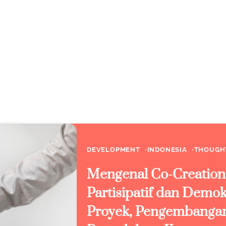
DEVELOPMENT
INDONESIA
THOUGH
Mengenal Co-Creation
Partisipatif dan Demo
Proyek, Pengembangan