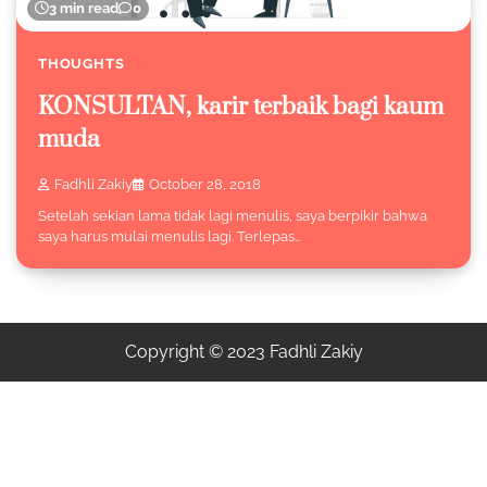
3 min read
0
THOUGHTS
KONSULTAN, karir terbaik bagi kaum
muda
Fadhli Zakiy
October 28, 2018
Setelah sekian lama tidak lagi menulis, saya berpikir bahwa
saya harus mulai menulis lagi. Terlepas…