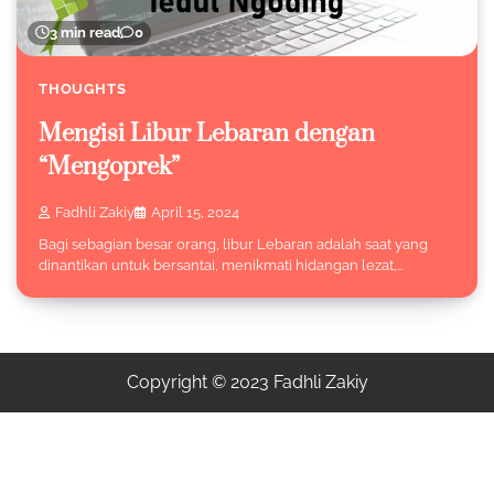
3 min read
0
THOUGHTS
Mengisi Libur Lebaran dengan
“Mengoprek”
Fadhli Zakiy
April 15, 2024
Bagi sebagian besar orang, libur Lebaran adalah saat yang
dinantikan untuk bersantai, menikmati hidangan lezat,…