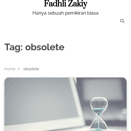
Fadhli Zakiy
Skip
to
Hanya sebuah pemikiran biasa
content
Tag:
obsolete
Home
obsolete