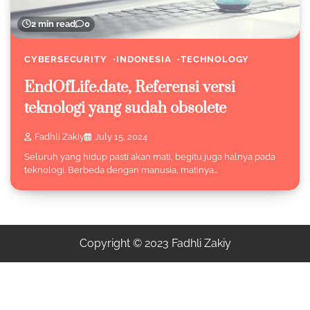
2 min read
0
CYBERSECURITY
INDONESIA
TECHNOLOGY
EndOfLife.date, Referensi versi
teknologi yang sudah obsolete
Fadhli Zakiy
July 15, 2024
Seluruh yang hidup pasti akan mati, begitu juga halnya pada
teknologi. Berbeda dengan manusia, matinya…