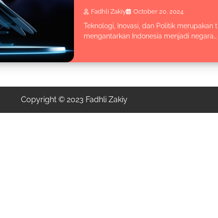
Fadhli Zakiy
October 20, 2024
Teknologi, Inovasi, dan Politik merupakan
mengantarkan Indonesia menjadi negara…