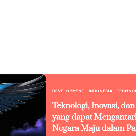
DEVELOPMENT
INDONESIA
TECHNO
Teknologi, Inovasi, dan 
yang dapat Mengantar
Negara Maju dalam Pa