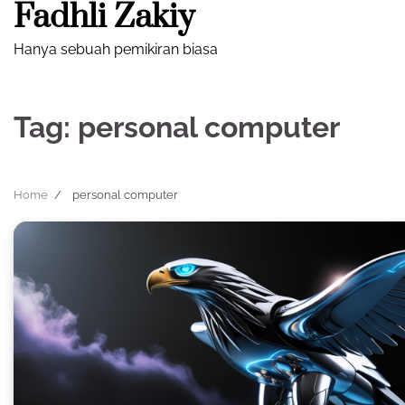
Fadhli Zakiy
Skip
to
Hanya sebuah pemikiran biasa
content
Tag:
personal computer
Home
personal computer