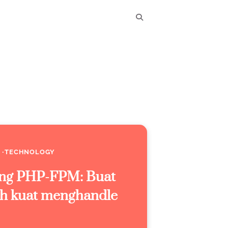
TECHNOLOGY
ning PHP-FPM: Buat
ih kuat menghandle