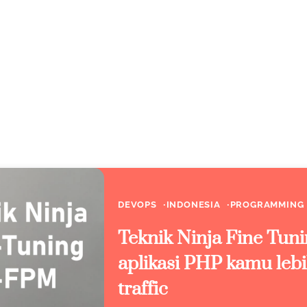
DEVOPS
INDONESIA
PROGRAMMING
Teknik Ninja Fine Tu
aplikasi PHP kamu leb
traffic