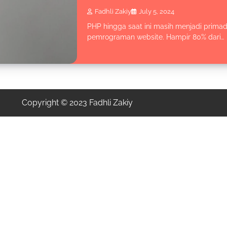
Fadhli Zakiy
July 5, 2024
PHP hingga saat ini masih menjadi prima
pemrograman website. Hampir 80% dari…