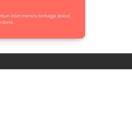
ntum telah memicu berbagai diskusi
 dunia…