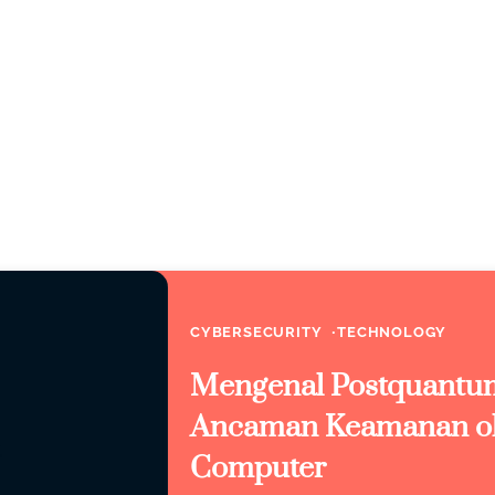
CYBERSECURITY
TECHNOLOGY
Mengenal Postquantum
Ancaman Keamanan o
Computer