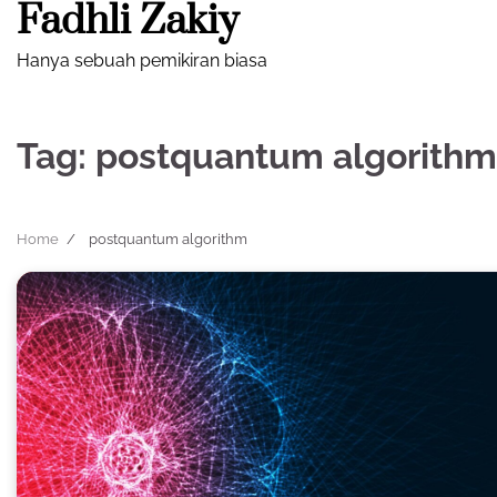
Fadhli Zakiy
Skip
to
Hanya sebuah pemikiran biasa
content
Tag:
postquantum algorithm
Home
postquantum algorithm