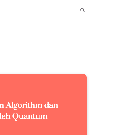
 Algorithm dan
leh Quantum