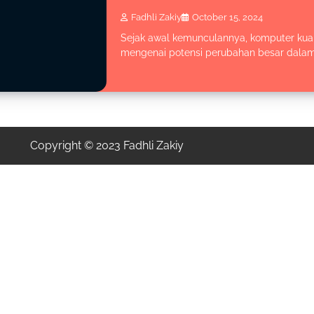
Fadhli Zakiy
October 15, 2024
Sejak awal kemunculannya, komputer kua
mengenai potensi perubahan besar dalam