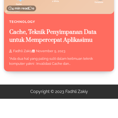
4 min read
0
TECHNOLOGY
Cache, Teknik Penyimpanan Data
untuk Mempercepat Aplikasimu
Fadhli Zakiy
November 5, 2023
"Ada dua hal yang paling sulit dalam keilmuan teknik
komputer yakni : Invalidasi Cache dan…