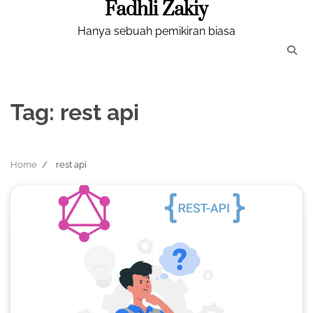
Fadhli Zakiy
Skip
to
Hanya sebuah pemikiran biasa
content
Tag:
rest api
Home
rest api