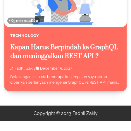
5 min read
0
TECHNOLOGY
Kapan Harus Berpindah ke GraphQL
dan meninggalkan REST API ?
Fadhli Zakiy
December 5, 2023
Belakangan ini pada beberapa kesempatan saya kerap
diberikan pertanyaan mengenai GraphQL vs REST API, mana…