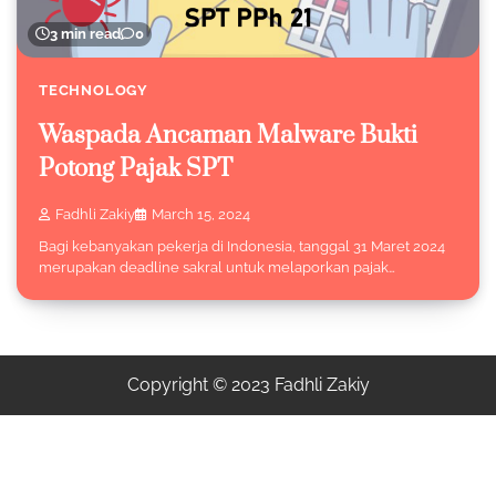
3 min read
0
TECHNOLOGY
Waspada Ancaman Malware Bukti
Potong Pajak SPT
Fadhli Zakiy
March 15, 2024
Bagi kebanyakan pekerja di Indonesia, tanggal 31 Maret 2024
merupakan deadline sakral untuk melaporkan pajak…