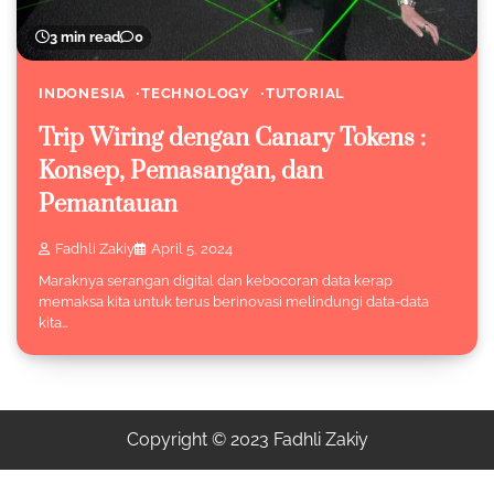
3 min read
0
INDONESIA
TECHNOLOGY
TUTORIAL
Trip Wiring dengan Canary Tokens :
Konsep, Pemasangan, dan
Pemantauan
Fadhli Zakiy
April 5, 2024
Maraknya serangan digital dan kebocoran data kerap
memaksa kita untuk terus berinovasi melindungi data-data
kita…