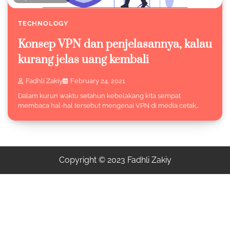
TECHNOLOGY
Konsep VPN dan penjelasannya, kalau
kurang jelas uang kembali
Fadhli Zakiy
February 24, 2021
Dalam kurun waktu setahun kebelakang kita sempat
membaca hal-hal tersebut mengenai VPN di media cetak…