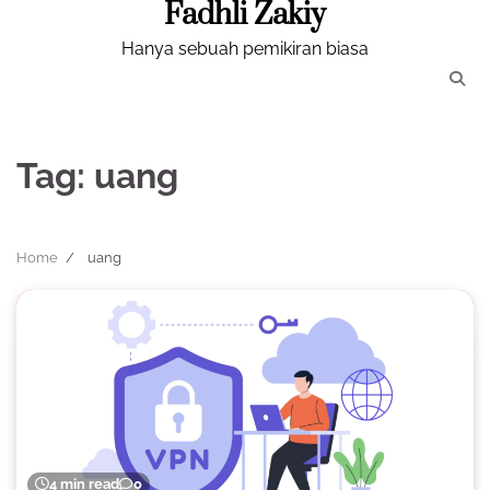
Fadhli Zakiy
Skip
to
Hanya sebuah pemikiran biasa
content
Tag:
uang
Home
uang
4 min read
0