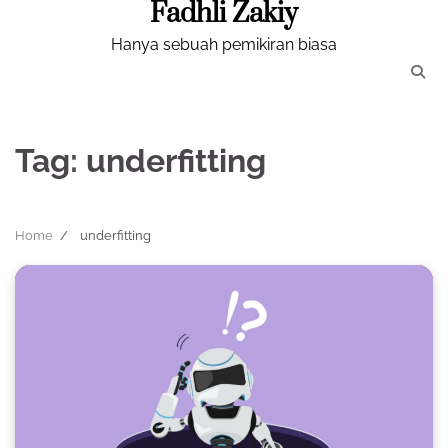
Fadhli Zakiy
Skip
to
Hanya sebuah pemikiran biasa
content
Tag:
underfitting
Home
underfitting