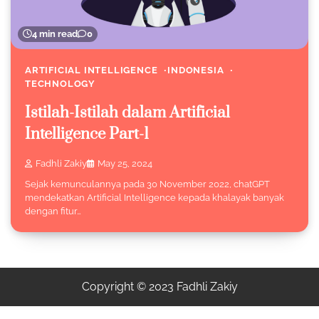
4 min read
0
ARTIFICIAL INTELLIGENCE
INDONESIA
TECHNOLOGY
Istilah-Istilah dalam Artificial
Intelligence Part-1
Fadhli Zakiy
May 25, 2024
Sejak kemunculannya pada 30 November 2022, chatGPT
mendekatkan Artificial Intelligence kepada khalayak banyak
dengan fitur…