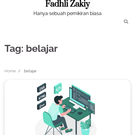
Fadhli Zakiy
Skip
to
Hanya sebuah pemikiran biasa
content
Tag:
belajar
Home
belajar