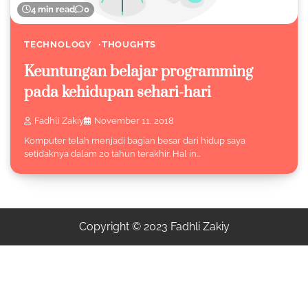
4 min read
0
TECHNOLOGY
THOUGHTS
Keuntungan belajar programming
pada kehidupan sehari-hari
Fadhli Zakiy
November 11, 2018
Komputer telah menjadi bagian besar dari hidup saya
setidaknya dalam 20 tahun terakhir. Hal in…