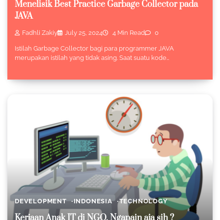
Menelisik Best Practice Garbage Collector pada
JAVA
Fadhli Zakiy
July 25, 2024
4 Min Read
0
Istilah Garbage Collector bagi para programmer JAVA
merupakan istilah yang tidak asing. Saat suatu kode…
DEVELOPMENT
INDONESIA
TECHNOLOGY
Kerjaan Anak IT di NGO, Ngapain aja sih ?