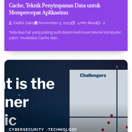
Cache, Teknik Penyimpanan Data untuk
Mempercepat Aplikasimu
Fadhli Zakiy
November 5, 2023
4 Min Read
0
"Ada dua hal yang paling sulit dalam keilmuan teknik komputer
yakni : Invalidasi Cache dan…
CYBERSECURITY
TECHNOLOGY