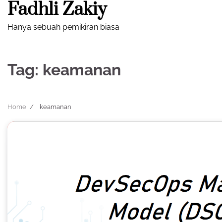
Fadhli Zakiy
Skip
to
Hanya sebuah pemikiran biasa
content
Tag:
keamanan
Home
keamanan