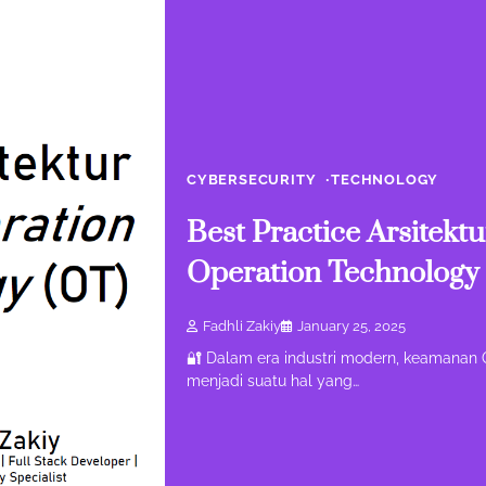
CYBERSECURITY
TECHNOLOGY
Best Practice Arsitek
Operation Technology
Fadhli Zakiy
January 25, 2025
🔐 Dalam era industri modern, keamanan 
menjadi suatu hal yang…