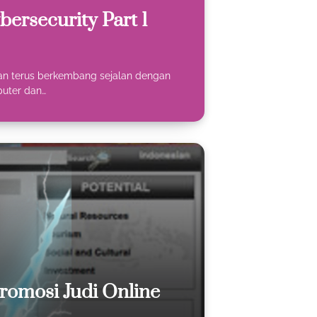
ybersecurity Part 1
dan terus berkembang sejalan dengan
puter dan…
romosi Judi Online