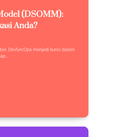
 Model (DSOMM):
kasi Anda?
ber, DevSecOps menjadi kunci dalam
hap…