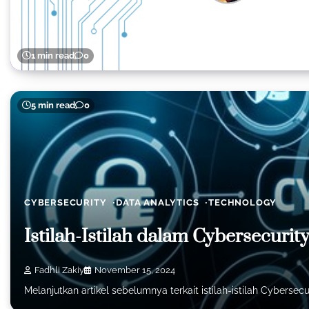
1 min read
0
5 min read
0
CYBERSECURITY
DATA ANALYTICS
TECHNOLOGY
Istilah-Istilah dalam Cybersecurity
Fadhli Zakiy
November 15, 2024
Melanjutkan artikel sebelumnya terkait istilah-istilah Cybers