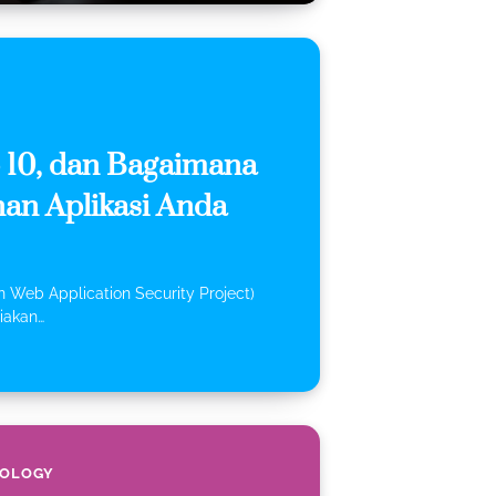
10, dan Bagaimana
an Aplikasi Anda
 Web Application Security Project)
iakan…
OLOGY