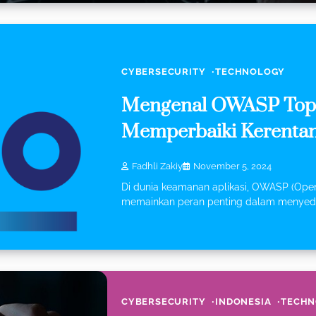
CYBERSECURITY
TECHNOLOGY
Mengenal OWASP Top 
Memperbaiki Kerentan
Fadhli Zakiy
November 5, 2024
Di dunia keamanan aplikasi, OWASP (Open
memainkan peran penting dalam menyed
CYBERSECURITY
INDONESIA
TECHN