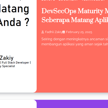
DevSecOps Maturity
Seberapa Matang Apli
Fadhli Zakiy
February 25, 2025
Seiring dengan meningkatnya ancaman si
membangun aplikasi yang aman sejak ta