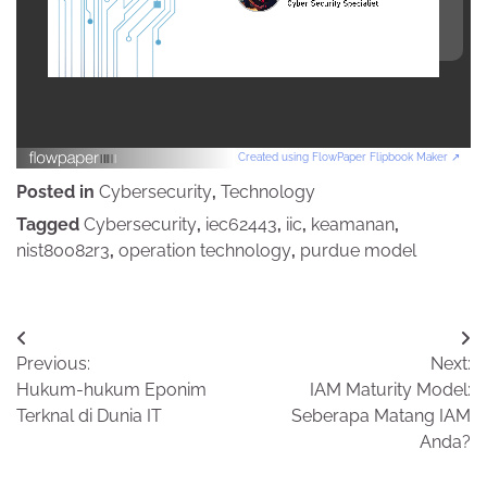
Created using FlowPaper Flipbook Maker ↗
Posted in
Cybersecurity
,
Technology
Tagged
Cybersecurity
,
iec62443
,
iic
,
keamanan
,
nist80082r3
,
operation technology
,
purdue model
Post
Previous:
Next:
navigation
Hukum-hukum Eponim
IAM Maturity Model:
Terknal di Dunia IT
Seberapa Matang IAM
Anda?