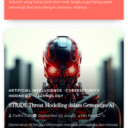
Seluruh yang hidup pasti akan mati, begitu juga halnya pada
teknologi. Berbeda dengan manusia, matinya…
ARTIFICIAL INTELLIGENCE
CYBERSECURITY
INDONESIA
TECHNOLOGY
STRIDE Threat Modelling dalam Generative AI
Fadhli Zakiy
September 25, 2024
4 Min Read
0
Generative AI hingga kini masih menjadi primadona dan inovasi