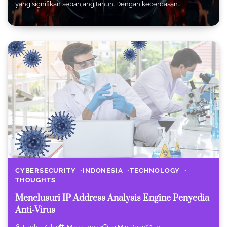
yang signifikan sepanjang tahun. Dengan kecerdasan…
CYBERSECURITY
INDONESIA
TECHNOLOGY
THOUGHTS
Menelusuri IP Address Analysis Engine Penyedia
Anti-Virus