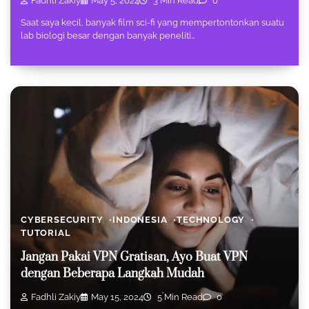
Fadhli Zakiy
May 5, 2024
3 Min Read
0
Saat saya kecil, banyak film sci-fi yang mempertontonkan suatu
lab biologi besar dengan banyak peneliti…
CYBERSECURITY
INDONESIA
TECHNOLOGY
TUTORIAL
Jangan Pakai VPN Gratisan, Ayo Buat VPN
dengan Beberapa Langkah Mudah
Fadhli Zakiy
May 15, 2024
5 Min Read
0