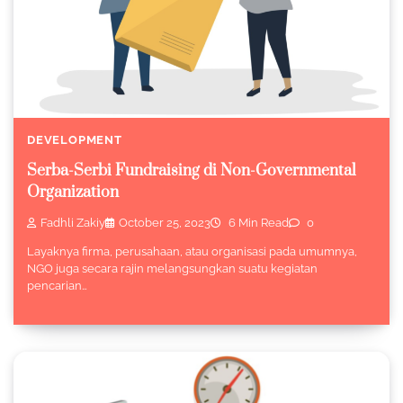
DEVELOPMENT
Serba-Serbi Fundraising di Non-Governmental
Organization
Fadhli Zakiy
October 25, 2023
6 Min Read
0
Layaknya firma, perusahaan, atau organisasi pada umumnya,
NGO juga secara rajin melangsungkan suatu kegiatan
pencarian…