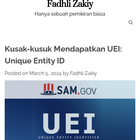
Fadhli Zakiy
Skip
to
Hanya sebuah pemikiran biasa
content
Kusak-kusuk Mendapatkan UEI:
Unique Entity ID
Posted on
March 5, 2024
by
Fadhli Zakiy