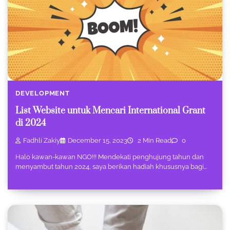
DEVELOPMENT
List Website untuk Mencari International Grant
di 2024
Fadhli Zakiy
December 15, 2023
2 Min Read
0
Halo kawan-kawan NGO!!! Mendekati penghujung tahun dan
menyambut tahun 2024, saya berikan hadiah khususnya bagi…