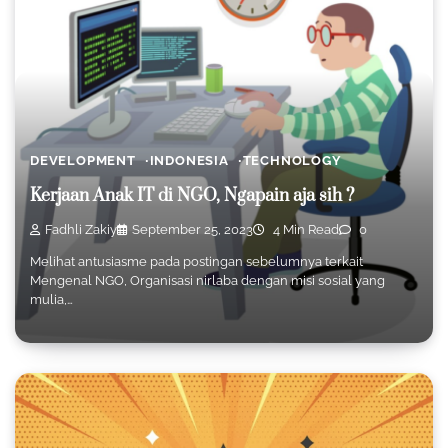
DEVELOPMENT
INDONESIA
TECHNOLOGY
Kerjaan Anak IT di NGO, Ngapain aja sih ?
Fadhli Zakiy
September 25, 2023
4 Min Read
0
Melihat antusiasme pada postingan sebelumnya terkait
Mengenal NGO, Organisasi nirlaba dengan misi sosial yang
mulia,…